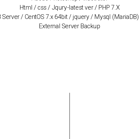
Html / css / Jqury-latest ver / PHP 7.X
 Server / CentOS 7.x 64bit / jquery / Mysql (MariaDB
External Server Backup